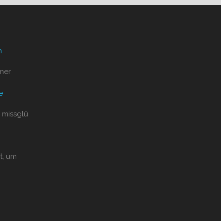
n
mer
e
 missglü
t, um