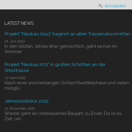
Anmelden
LATEST NEWS
Projekt "Neubau A143" beginnt an allen Trassenabschnitten
18. Juni 2023
In den letzten Jahres eher gemächlich, geht es nun im
Sommer
Projekt "Neubau A72" in großen Schritten an der
Westtrasse
07. April 2023
Nach einer wochenlangen Schlechtwetterphase und vielen
missglü
Jahresrückblick 2022
31. Dezember 2022
Wieder geht ein interessantes Baujahr zu Ende. Da ist es
Zeit, um