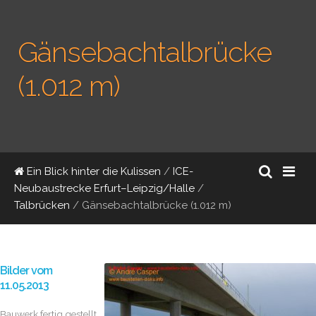
Gänsebachtalbrücke
(1.012 m)
Ein Blick hinter die Kulissen
/
ICE-
Neubaustrecke Erfurt–Leipzig/Halle
/
Talbrücken
/
Gänsebachtalbrücke (1.012 m)
Bilder vom
11.05.2013
Bauwerk fertig gestellt