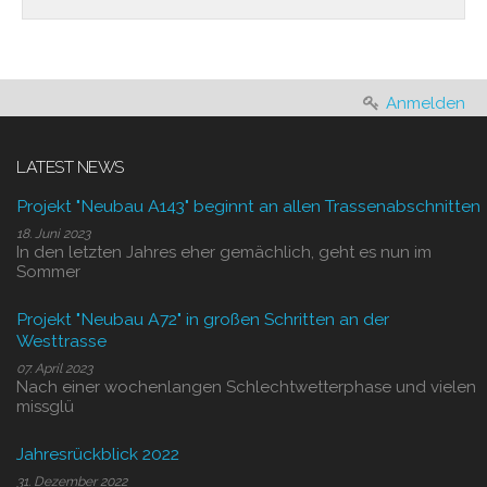
Anmelden
LATEST NEWS
Projekt "Neubau A143" beginnt an allen Trassenabschnitten
18. Juni 2023
In den letzten Jahres eher gemächlich, geht es nun im
Sommer
Projekt "Neubau A72" in großen Schritten an der
Westtrasse
07. April 2023
Nach einer wochenlangen Schlechtwetterphase und vielen
missglü
Jahresrückblick 2022
31. Dezember 2022