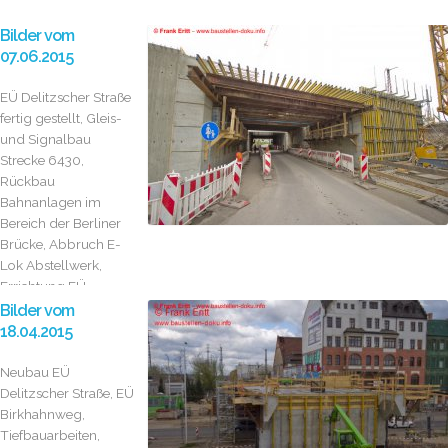
Bilder vom
07.06.2015
EÜ Delitzscher Straße
fertig gestellt, Gleis-
und Signalbau
Strecke 6430,
Rückbau
Bahnanlagen im
Bereich der Berliner
Brücke, Abbruch E-
Lok Abstellwerk,
Errichtung EÜ...
Bilder vom
18.04.2015
Neubau EÜ
Delitzscher Straße, EÜ
Birkhahnweg,
Tiefbauarbeiten,