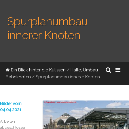
Spurplanumbau
innerer Knoten
Ein Blick hinter die Kulissen
/
Halle, Umbau
Bahnknoten
/
Spurplanumbau innerer Knoten
Bilder vom
04.04.2021
Arbeiten
abgeschlossen