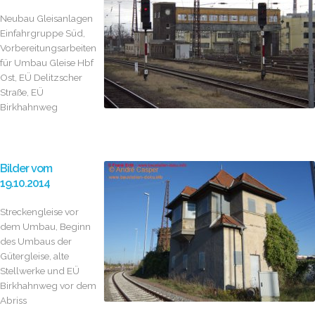
Neubau Gleisanlagen
Einfahrgruppe Süd,
Vorbereitungsarbeiten
für Umbau Gleise Hbf
Ost, EÜ Delitzscher
Straße, EÜ
Birkhahnweg
Bilder vom
19.10.2014
Streckengleise vor
dem Umbau, Beginn
des Umbaus der
Gütergleise, alte
Stellwerke und EÜ
Birkhahnweg vor dem
Abriss