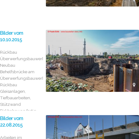
Bilder vom
10.10.2015
Rückbau
Überwerfungsbauwerk,
Neubau
Behelfsbrücke am
Überwerfungsbauwerk,
Rückbau
Gleisanlagen,
Tiefbauarbeiten,
Stützwand
Birkhahnweg fertig
gestellt
Bilder vom
22.08.2015
Arbeiten im