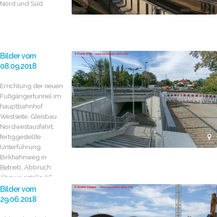
Nord und Süd
Bilder vom
08.09.2018
Errichtung der neuen
Fußgängertunnel im
hauptbahnhof
Westseite, Gleisbau
Nordwestausfahrt,
fertiggestellte
Unterführung
Birkhahnweg in
Betrieb, Abbruch
Abzweigstelle AS
Bilder vom
29.06.2018