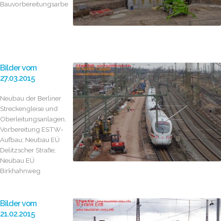
Bauvorbereitungsarbeiten
Bilder vom
27.03.2015
Neubau der Berliner
Streckengleise und
Oberleitungsanlagen,
Vorbereitung ESTW-
Aufbau; Neubau EÜ
Delitzscher Straße;
Neubau EÜ
Birkhahnweg
Bilder vom
21.02.2015