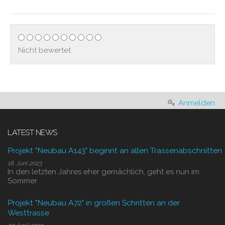
Nicht bewertet
Anmelden
LATEST NEWS
Projekt "Neubau A143" beginnt an allen Trassenabschnitten
18. Juni 2023
In den letzten Jahres eher gemächlich, geht es nun im
Sommer
Projekt "Neubau A72" in großen Schritten an der
Westtrasse