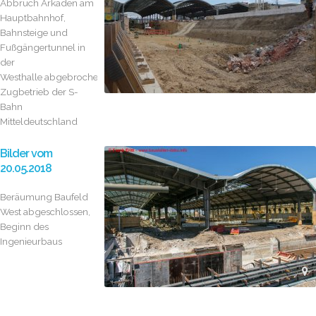
Abbruch Arkaden am
Hauptbahnhof,
Bahnsteige und
Fußgängertunnel in
der
Westhalle abgebrochen; instabiler
Zugbetrieb der S-
Bahn
Mitteldeutschland
Bilder vom
20.05.2018
Beräumung Baufeld
West abgeschlossen,
Beginn des
Ingenieurbaus