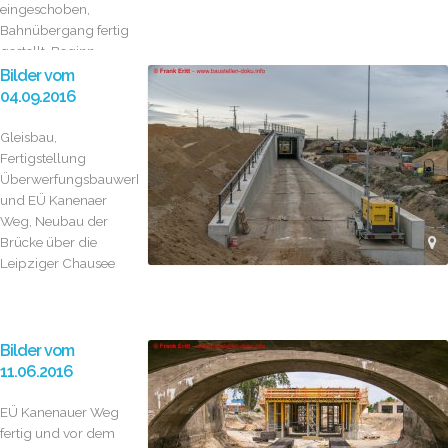
eingeschoben,
Bahnübergang fertig
gestellt, Beginn...
Bilder vom
04.09.2016
Gleisbau,
Fertigstellung
Überwerfungsbauwerk
und EÜ Kanenaer
Weg, Neubau der
Brücke über die
Leipziger Chausee
Bilder vom
11.06.2016
EÜ Kanenauer Weg
fertig und vor dem