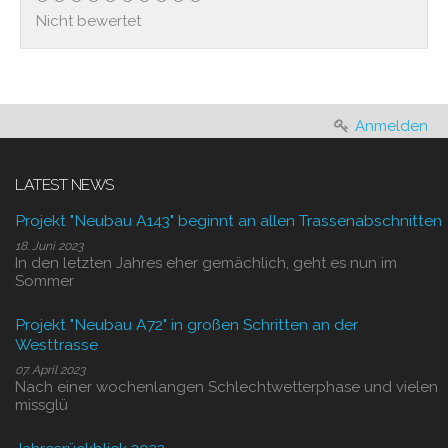
Nicht bewertet
Anmelden
LATEST NEWS
Projekt "Neubau A143" beginnt an allen Trassenabschnitten
18. Juni 2023
In den letzten Jahres eher gemächlich, geht es nun im
Sommer
Projekt "Neubau A72" in großen Schritten an der
Westtrasse
07. April 2023
Nach einer wochenlangen Schlechtwetterphase und vielen
missglü