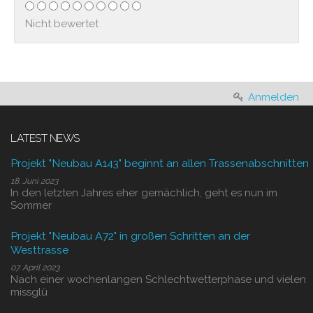
Nicht bewertet
Anmelden
LATEST NEWS
Projekt "Neubau A143" beginnt an allen Trassenabschnitten
18. Juni 2023
In den letzten Jahres eher gemächlich, geht es nun im
Sommer
Projekt "Neubau A72" in großen Schritten an der
Westtrasse
07. April 2023
Nach einer wochenlangen Schlechtwetterphase und vielen
missglü