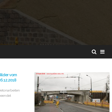
ilder vom
6.12.2018
etonarbeiten
eendet