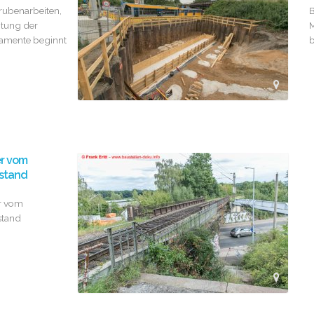
ubenarbeiten,
B
htung der
amente beginnt
b
er vom
stand
r vom
stand