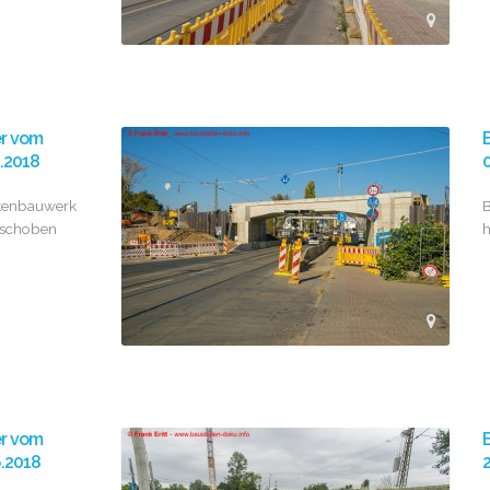
er vom
B
0.2018
0
kenbauwerk
B
eschoben
h
er vom
B
6.2018
2