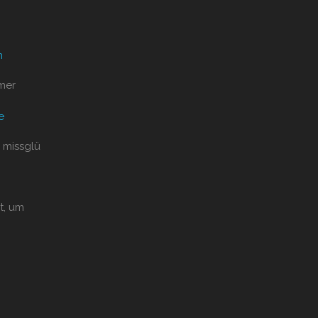
n
mer
e
 missglü
t, um