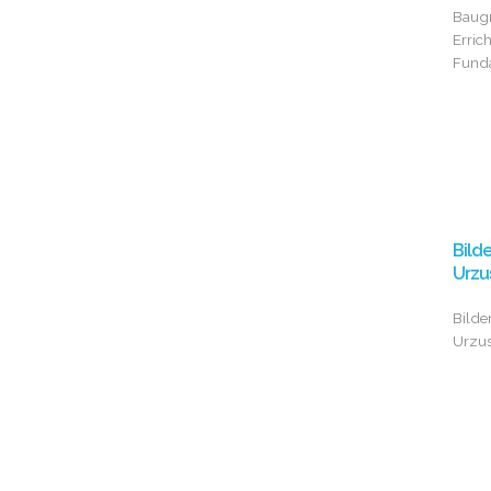
Baugr
Erric
Fund
Bild
Urzu
Bilde
Urzu