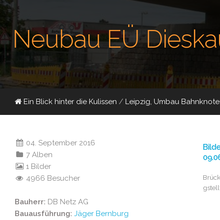
Neubau EÜ Dieska
Ein Blick hinter die Kulissen
/
Leipzig, Umbau Bahnknote
04. September 2016
Bild
7 Alben
09.0
1 Bilder
Brück
4966 Besucher
gstell
Bauherr:
DB Netz AG
Bauausführung:
Jäger Bernburg