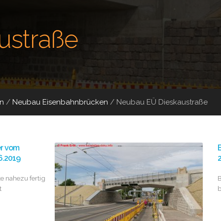
ustraße
n
/
Neubau Eisenbahnbrücken
/
Neubau EÜ Dieskaustraße
er vom
B
6.2019
2
e nahezu fertig
B
t
b