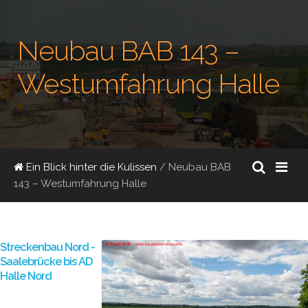
Neubau BAB 143 –
Westumfahrung Halle
Ein Blick hinter die Kulissen
/ Neubau BAB
143 – Westumfahrung Halle
Streckenbau Nord -
Saalebrücke bis AD
Halle Nord