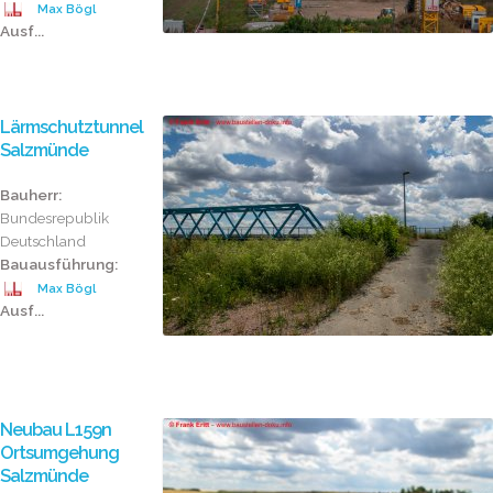
Max Bögl
Ausf...
Lärmschutztunnel
Salzmünde
Bauherr:
Bundesrepublik
Deutschland
Bauausführung:
Max Bögl
Ausf...
Neubau L159n
Ortsumgehung
Salzmünde