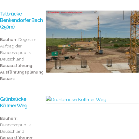
Talbrücke
Benkendorfer Bach
(250m)
Bauherr:
Deges im
Auftrag der
Bundesrepublik
Deutschland
Bauausführung:
Ausführungsplanung:
Bauart:
...
Grünbrücke
Köllmer Weg
Bauherr:
Bundesrepublik
Deutschland
Bauausführung: