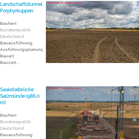
Landschaftstunnel
Porphyrkuppen
Bauherr:
Bundesrepublik
Deutschland
Bauausführung:
Ausführungsplanung:
Bauart:
Bauzeit...
Saaletalbrücke
Salzmünde (986,0
m)
Bauherr:
Bundesrepublik
Deutschland
Bauausführung: