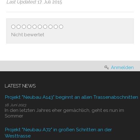
Last Updated:
17. Juli 2015
Nicht bewertet
Anmelden
LATEST NEWS
Projekt "Neubau A143" beginnt an allen Trassenabschnitten
18. Juni 2023
In den letzten Jahres eher gemächlich, geht es nun im
Sommer
Projekt "Neubau A72" in großen Schritten an der
Westtrasse