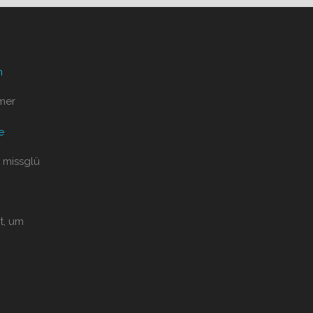
n
mer
e
 missglü
t, um