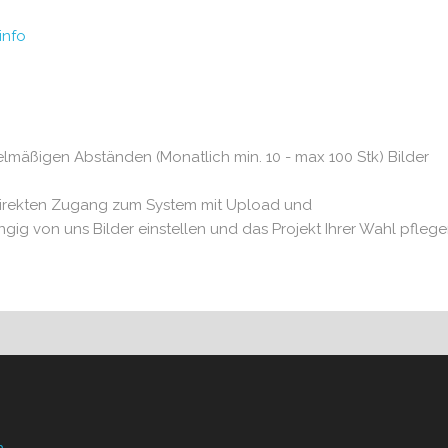
info
lmäßigen Abständen (Monatlich min. 10 - max 100 Stk) Bilder
direkten Zugang zum System mit Upload und
gig von uns Bilder einstellen und das Projekt Ihrer Wahl pflege
n