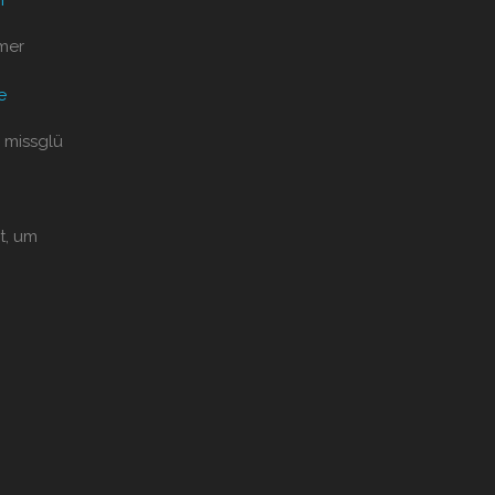
mer
e
 missglü
t, um