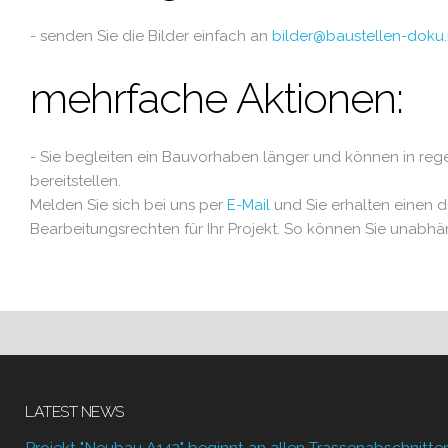
- senden Sie die Bilder einfach an
bilder@baustellen-doku.
mehrfache Aktionen:
- Sie begleiten ein Bauvorhaben länger und können in rege
bereitstellen.
Melden Sie sich bei uns per
E-Mail
und Sie erhalten einen 
Bearbeitungsrechten für Ihr Projekt. So können Sie unabhän
LATEST NEWS
Projekt "Neubau A143" beginnt an allen Trassenabschnitte