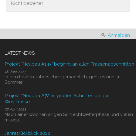
Nicht bewertet
Anmelden
LATEST NEWS
Projekt "Neubau A143" beginnt an allen Trassenabschnitten
18. Juni 2023
In den letzten Jahres eher gemächlich, geht es nun im
Sommer
Projekt "Neubau A72" in großen Schritten an der
Westtrasse
07. April 2023
Nach einer wochenlangen Schlechtwetterphase und vielen
missglü
Jahresrückblick 2022