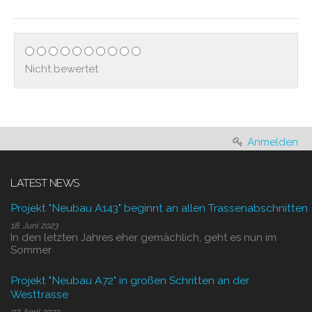
Nicht bewertet
Anmelden
LATEST NEWS
Projekt "Neubau A143" beginnt an allen Trassenabschnitten
18. Juni 2023
In den letzten Jahres eher gemächlich, geht es nun im
Sommer
Projekt "Neubau A72" in großen Schritten an der
Westtrasse