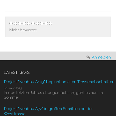
Nicht bewertet
Anmelden
LATEST NEWS
Projekt "Neubau A143" beginnt an allen Trassenabschnitten
18. Juni 2023
In den letzten Jahres eher gemächlich, geht es nun im
Sommer
Projekt "Neubau A72" in großen Schritten an der
Westtrasse