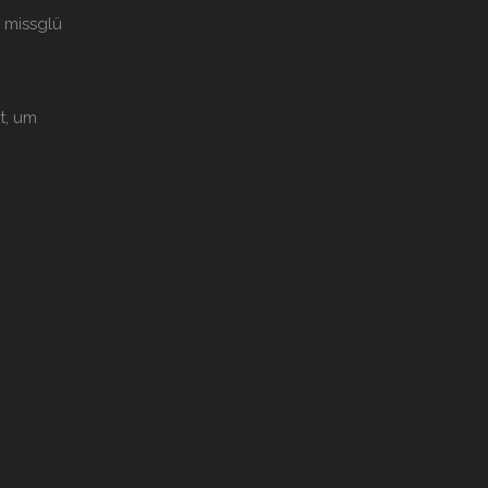
 missglü
t, um