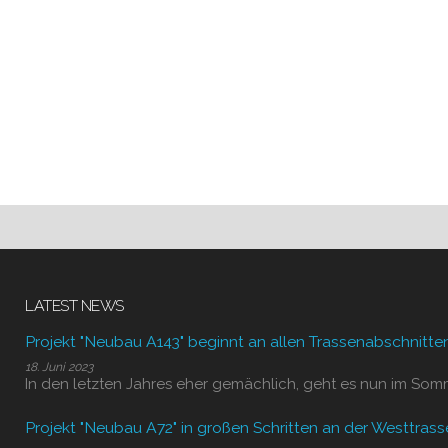
LATEST NEWS
Projekt "Neubau A143" beginnt an allen Trassenabschnitte
18. Juni 2023
In den letzten Jahres eher gemächlich, geht es nun im Som
Projekt "Neubau A72" in großen Schritten an der Westtrass