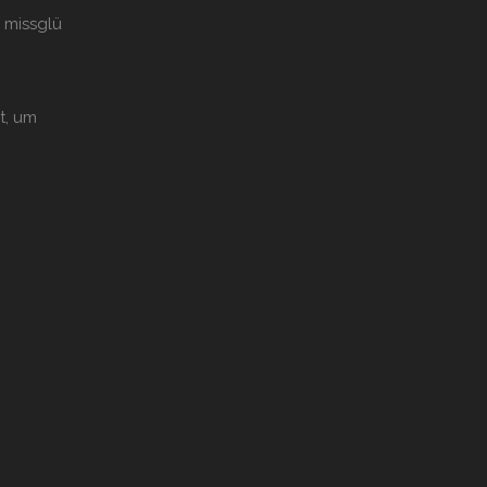
 missglü
t, um