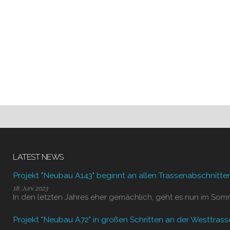
LATEST NEWS
Projekt "Neubau A143" beginnt an allen Trassenabschnitte
18. Juni 2023
In den letzten Jahres eher gemächlich, geht es nun im Som
Projekt "Neubau A72" in großen Schritten an der Westtrass