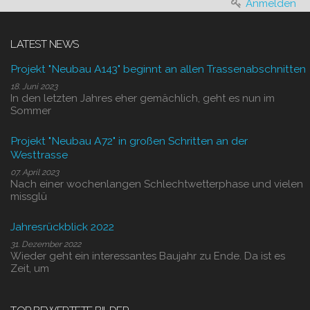
Anmelden
LATEST NEWS
Projekt "Neubau A143" beginnt an allen Trassenabschnitten
18. Juni 2023
In den letzten Jahres eher gemächlich, geht es nun im
Sommer
Projekt "Neubau A72" in großen Schritten an der
Westtrasse
07. April 2023
Nach einer wochenlangen Schlechtwetterphase und vielen
missglü
Jahresrückblick 2022
31. Dezember 2022
Wieder geht ein interessantes Baujahr zu Ende. Da ist es
Zeit, um