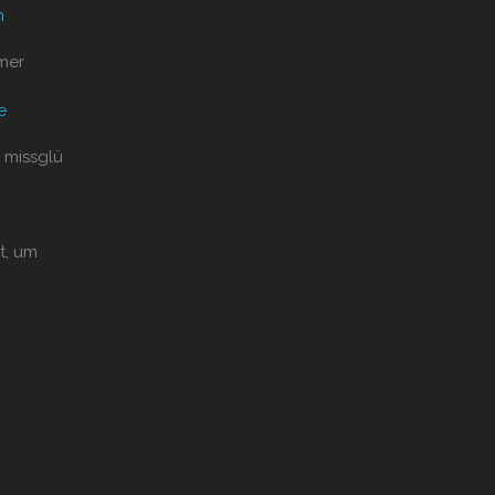
n
mer
e
 missglü
t, um