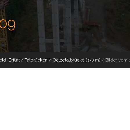
009
ld–Erfurt
/
Talbrücken
/
Oelzetalbrücke (370 m)
/
Bilder vom 