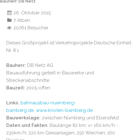
Bauherr: DB Netz
Bauausführung:
26. Oktober 2015
Ausfü...
7 Alben
20761 Besucher
Dieses Großprojekt ist Verkehrsprojekte Deutsche Einheit
Nr. 8.1
Bauherr:
DB Netz AG
Bauausführung geteilt in Bauwerke und
Streckenabschnitte
Bauzeit:
2005-offen
Links:
bahnausbau-nuernberg-
bamberg.de
,
www.knoten-bamberg.de
Bauwerkslage:
zwischen Nürnberg und Ebensfeld
Daten und Fakten:
Baulänge 82 km; v= 160 km/h -
230km/h; 220 km Gleisanlagen; 250 Weichen; 160