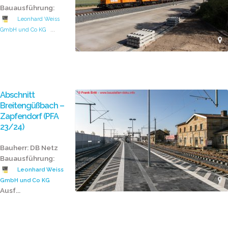
Bauausführung:
Leonhard Weiss
...
GmbH und Co KG
Abschnitt
Breitengüßbach –
Zapfendorf (PFA
23/24)
Bauherr: DB Netz
Bauausführung:
Leonhard Weiss
GmbH und Co KG
Ausf...