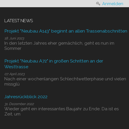
Anmelden
LATEST NEWS
Projekt "Neubau A143" beginnt an allen Trassenabschnitten
18. Juni 2023
In den letzten Jahres eher gemächlich, geht es nun im
Sommer
Projekt "Neubau A72" in großen Schritten an der
Westtrasse
07. April 2023
Nach einer wochenlangen Schlechtwetterphase und vielen
missglü
Jahresrückblick 2022
31. Dezember 2022
Wieder geht ein interessantes Baujahr zu Ende. Da ist es
Zeit, um