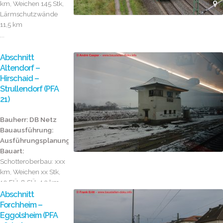
km, Weichen 145 Stk,
Lärmschutzwände
11,5 km
...
Abschnitt
Altendorf –
Hirschaid –
Strullendorf (PFA
21)
Bauherr: DB Netz
Bauausführung:
Ausführungsplanung:
Bauart:
Schotteroberbau: xxx
km, Weichen xx Stk,
10 EÜ, 8 SÜ, 4,3 km
Lärmschutzwä...
Abschnitt
Forchheim –
Eggolsheim (PFA