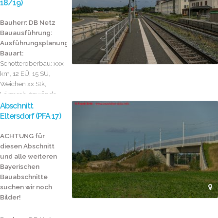
18/19)
Bauherr: DB Netz
Bauausführung:
Ausführungsplanung:
Bauart:
Schotteroberbau: xxx
km, 12 EÜ, 15 SÜ,
Weichen xx Stk,
Lärmschutzwände...
Abschnitt
Eltersdorf (PFA 17)
ACHTUNG für
diesen Abschnitt
und alle weiteren
Bayerischen
Bauabschnitte
suchen wir noch
Bilder!