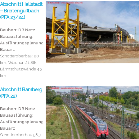
Abschnitt Hallstadt
– Breitengüßbach
(PFA 23/24)
Bauherr: DB Netz
Bauausführung:
Ausführungsplanung:
Bauart:
Schotteroberbau: 20
km, Weichen 21 Stk,
Lärmschutzwände 4,3
km
...
Abschnitt Bamberg
(PFA 22)
Bauherr: DB Netz
Bauausführung:
Ausführungsplanung:
Bauart:
Schotteroberbau 58,7