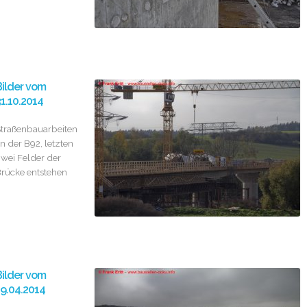
ilder vom
1.10.2014
traßenbauarbeiten
n der B92, letzten
wei Felder der
rücke entstehen
ilder vom
9.04.2014