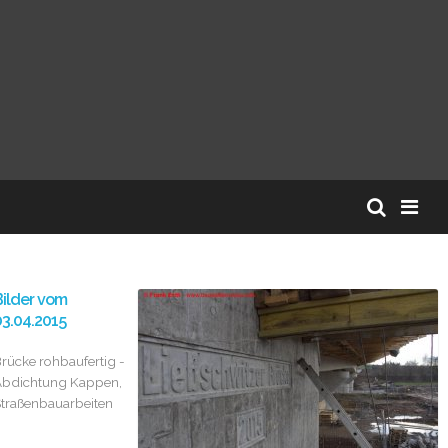
ilder vom
3.04.2015
rücke rohbaufertig -
bdichtung Kappen,
traßenbauarbeiten