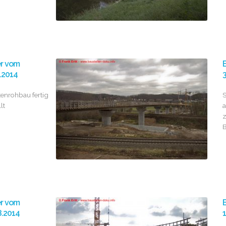
er vom
B
2.2014
3
enrohbau fertig
S
lt
a
z
B
er vom
B
8.2014
1