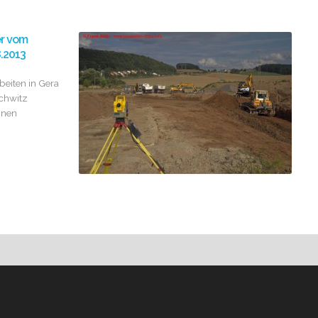
er vom
8.2013
beiten in Gera
chwitz
nnen