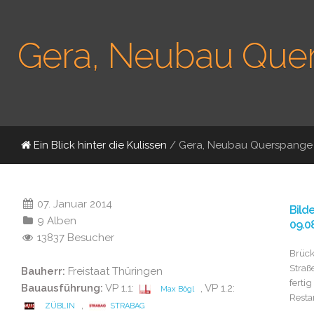
Gera, Neubau Que
Ein Blick hinter die Kulissen
/ Gera, Neubau Querspange
07. Januar 2014
Bild
9 Alben
09.0
13837 Besucher
Brüc
Straß
Bauherr:
Freistaat Thüringen
fertig
Bauausführung:
VP 1.1:
, VP 1.2:
Max Bögl
Resta
,
ZÜBLIN
STRABAG