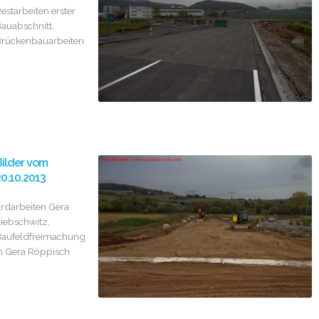
estarbeiten erster
auabschnitt,
rückenbauarbeiten
ilder vom
0.10.2013
rdarbeiten Gera
iebschwitz,
aufeldfreimachung
n Gera Röppisch