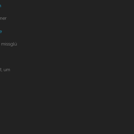
n
mer
e
 missglü
t, um