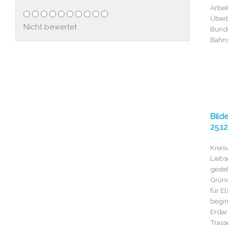
Arbei
Über
Nicht bewertet
Bunde
Bahns
Bild
25.12
Kreis
Liebs
gestel
Grün
für E
begin
Erdar
Trass