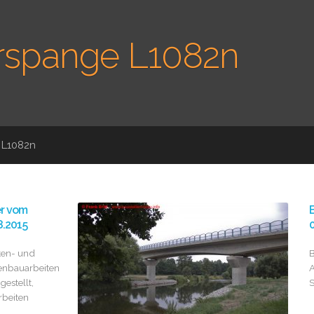
rspange L1082n
 L1082n
er vom
B
8.2015
0
ken- und
B
enbauarbeiten
A
 gestellt,
S
rbeiten