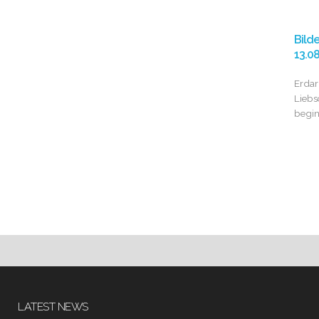
Bild
13.0
Erdar
Liebs
begi
LATEST NEWS