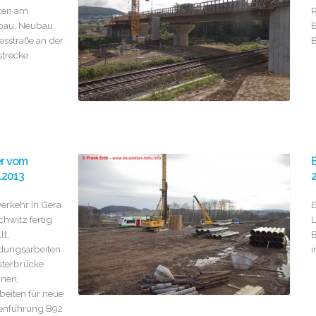
ten am
R
bau, Neubau
B
sstraße an der
B
trecke
er vom
B
.2013
2
verkehr in Gera
E
chwitz fertig
L
lt,
B
dungsarbeiten
i
lsterbrücke
nen,
beiten für neue
enführung B92