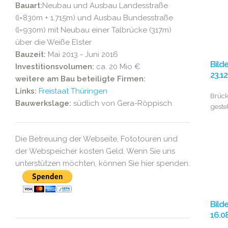
Bauart:
Neubau und Ausbau Landesstraße
(l=830m + 1.715m) und Ausbau Bundesstraße
(l=930m) mit Neubau einer Talbrücke (317m)
über die Weiße Elster
Bauzeit:
Mai 2013 - Juni 2016
Bild
Investitionsvolumen:
ca. 20 Mio €
23.1
weitere am Bau beteiligte Firmen:
Links:
Freistaat Thüringen
Brück
Bauwerkslage:
südlich von Gera-Röppisch
gestel
Die Betreuung der Webseite, Fototouren und
der Webspeicher kosten Geld. Wenn Sie uns
unterstützen möchten, können Sie hier spenden.
Bild
16.0