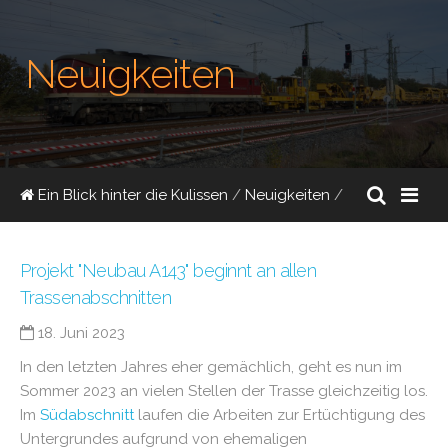
Neuigkeiten
Ein Blick hinter die Kulissen
/
Neuigkeiten
/
Projekt "Neubau A143" beginnt an allen
Trassenabschnitten
18. Juni 2023
In den letzten Jahres eher gemächlich, geht es nun im
Sommer 2023 an vielen Stellen der Trasse gleichzeitig los.
Im
Südabschnitt
laufen die Arbeiten zur Ertüchtigung des
Untergrundes aufgrund von ehemaligen