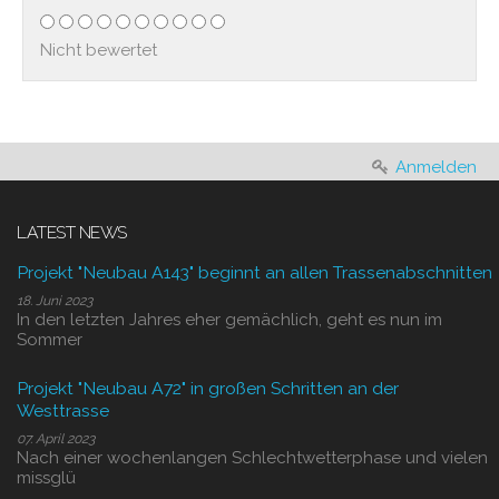
Nicht bewertet
Anmelden
LATEST NEWS
Projekt "Neubau A143" beginnt an allen Trassenabschnitten
18. Juni 2023
In den letzten Jahres eher gemächlich, geht es nun im
Sommer
Projekt "Neubau A72" in großen Schritten an der
Westtrasse
07. April 2023
Nach einer wochenlangen Schlechtwetterphase und vielen
missglü