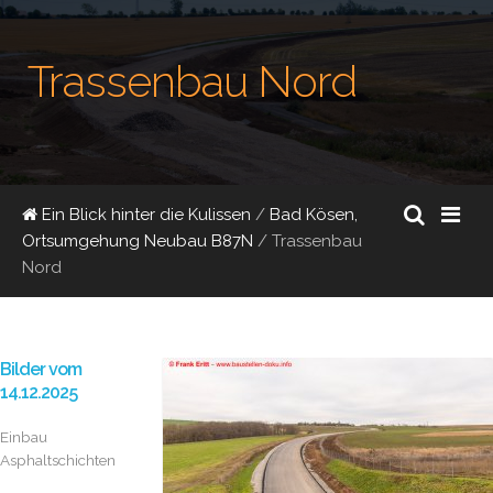
Trassenbau Nord
Ein Blick hinter die Kulissen
/
Bad Kösen,
Ortsumgehung Neubau B87N
/
Trassenbau
Nord
Bilder vom
14.12.2025
Einbau
Asphaltschichten