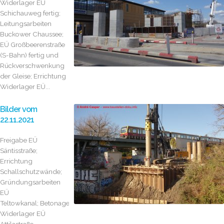
Widerlager EÜ
Schichauweg fertig;
Leitungsarbeiten
Buckower Chaussee;
EÜ Großbeerenstraße
(S-Bahn) fertig und
Rückverschwenkung
der Gleise; Errichtung
Widerlager EÜ...
Bilder vom
22.11.2021
Freigabe EÜ
Säntisstraße;
Errichtung
Schallschutzwände;
Gründungsarbeiten
EÜ
Teltowkanal; Betonage
Widerlager EÜ