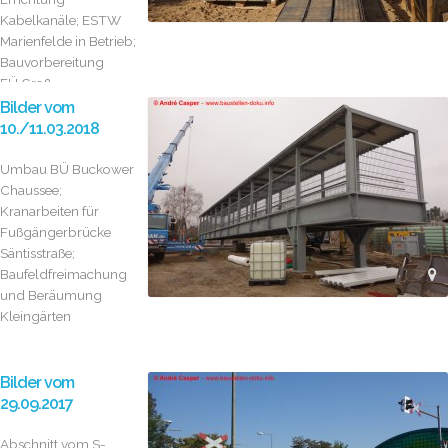
Kabelkanäle; ESTW
Marienfelde in Betrieb;
Bauvorbereitung
EÜ Groß...
Bilder vom
10./11.03.2018
Umbau BÜ Buckower
Chaussee;
Kranarbeiten für
Fußgängerbrücke
Säntisstraße;
Baufeldfreimachung
und Beräumung
Kleingärten
Bilder vom
29.09.2017
Abschnitt vom S-