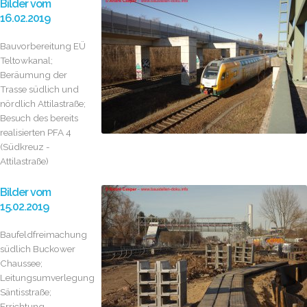
Bilder vom
16.02.2019
Bauvorbereitung EÜ
Teltowkanal;
Beräumung der
Trasse südlich und
nördlich Attilastraße;
Besuch des bereits
realisierten PFA 4
(Südkreuz -
Attilastraße)
Bilder vom
15.02.2019
Baufeldfreimachung
südlich Buckower
Chaussee;
Leitungsumverlegungen
Säntisstraße;
Errichtung