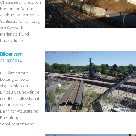
Chaussee und südlich
Kamenzer Damm;
Aushub Baugrube EÜ
Säntisstraße; Tankzug
am Gaswerk
Mariendorf und
bauzeitliche...
Bilder vom
26.07.2019
EÜ Säntisstraße:
Leitungsarbeiten
abgeschlossen,
Einbau Spundwände;
nördlich Teltowkanal:
Leitungsarbeiten;
Bahnhof Attilastraße:
Errichtung
Schallschutzwand...