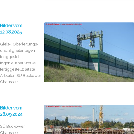
Bilder vom
12.08.2025
Gleis-, Oberleitungs-
und Signalanlagen
feriggestellt;
Ingenieurbauwerke
fertiggestellt; letzte
Arbeiten SÜ Buckower
Chaussee
Bilder vom
28.09.2024
SÜ Buckower
Chaussee