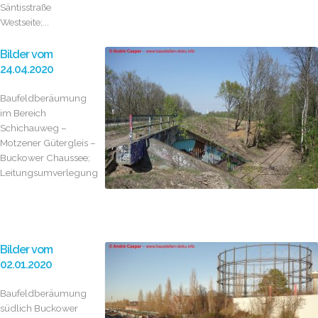
Säntisstraße
Westseite;...
Bilder vom
24.04.2020
Baufeldberäumung
im Bereich
Schichauweg –
Motzener Gütergleis –
Buckower Chaussee;
Leitungsumverlegung
Bilder vom
02.01.2020
Baufeldberäumung
südlich Buckower