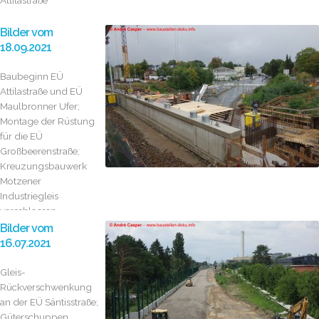
Attilastraße
Bilder vom
18.09.2021
Baubeginn EÜ
Attilastraße und EÜ
Maulbronner Ufer;
Montage der Rüstung
für die EÜ
Großbeerenstraße;
Kreuzungsbauwerk
Motzener
Industriegleis
verschlossen...
Bilder vom
16.07.2021
Gleis-
Rückverschwenkung
an der EÜ Säntisstraße;
Güterschuppen