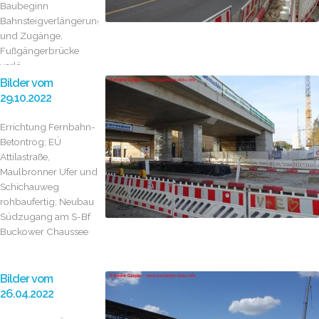
Baubeginn
Bahnsteigverlängerung
und Zugänge,
Fußgängerbrücke
verlä...
Bilder vom
29.10.2022
Errichtung Fernbahn-
Betontrog; EÜ
Attilastraße,
Maulbronner Ufer und
Schichauweg
rohbaufertig; Neubau
Südzugang am S-Bf
Buckower Chaussee
Bilder vom
26.04.2022