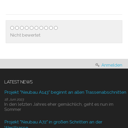
Nicht bewertet
Anmelden
LATEST NEWS
Projekt "Neubau A143" beginnt an allen Trassenabschnitten
18. Juni 2023
In den letzten Jahres eher gemächlich, geht es nun im
Sommer
Projekt "Neubau A72" in großen Schritten an der
Westtrasse