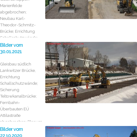
Marienfelde
abgebrochen;
Neubau Karl-
Theodor-Schmitz-
Brücke; Errichtung
Schallschutzwände;...
Bilder vom
30.01.2021
Gleisbau südlich
Lankwitzer Brücke,
Errichtung
Schallschutzwände;
Sicherung
Teltowkanalbrücke;
Fernbahn-
Überbauten EÜ
Attilastraße
abgebrochen; Planum
im PFA 4...
Bilder vom
22.10.2020