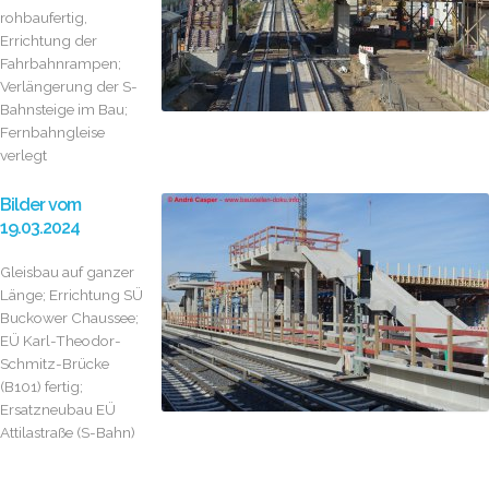
rohbaufertig,
Errichtung der
Fahrbahnrampen;
Verlängerung der S-
Bahnsteige im Bau;
Fernbahngleise
verlegt
Bilder vom
19.03.2024
Gleisbau auf ganzer
Länge; Errichtung SÜ
Buckower Chaussee;
EÜ Karl-Theodor-
Schmitz-Brücke
(B101) fertig;
Ersatzneubau EÜ
Attilastraße (S-Bahn)