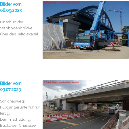
Bilder vom
08.09.2023
Einschub der
Stabbogenbrücke
über den Teltowkanal
Bilder vom
03.07.2023
Schichauweg:
Fußgängerunterführung
fertig,
Dammschüttung;
Buckower Chaussee: