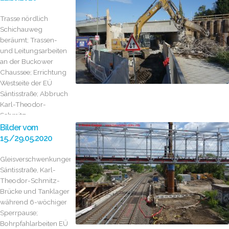
Trasse nördlich
Schichauweg
beräumt; Trassen-
und Leitungsarbeiten
an der Buckower
Chaussee; Errichtung
Westseite der EÜ
Säntisstraße; Abbruch
Karl-Theodor-
Schmitz...
Bilder vom
15./29.05.2020
Gleisverschwenkungen
Säntisstraße, Karl-
Theodor-Schmitz-
Brücke und Tanklager
während 6-wöchiger
Sperrpause;
Bohrpfahlarbeiten EÜ