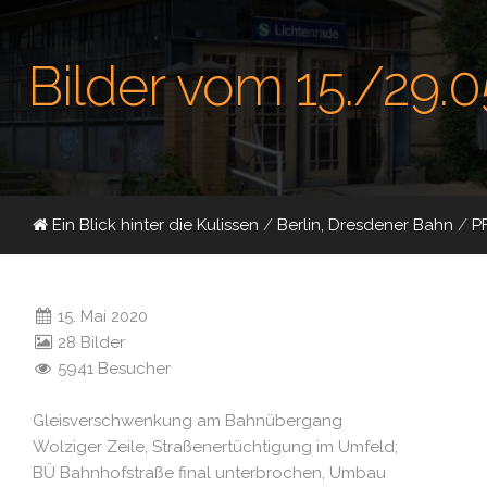
Bilder vom 15./29.
Ein Blick hinter die Kulissen
/
Berlin, Dresdener Bahn
/
P
15. Mai 2020
28 Bilder
5941 Besucher
Gleisverschwenkung am Bahnübergang
Wolziger Zeile, Straßenertüchtigung im Umfeld;
BÜ Bahnhofstraße final unterbrochen, Umbau