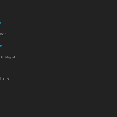
n
mer
e
 missglü
t, um