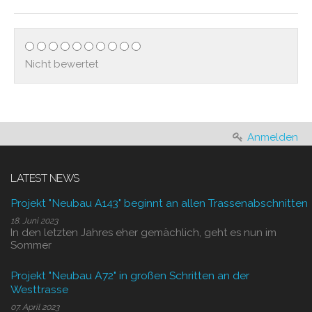
Nicht bewertet
Anmelden
LATEST NEWS
Projekt "Neubau A143" beginnt an allen Trassenabschnitten
18. Juni 2023
In den letzten Jahres eher gemächlich, geht es nun im
Sommer
Projekt "Neubau A72" in großen Schritten an der
Westtrasse
07. April 2023