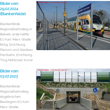
Bilder vom
29.02.2024
(Blankenfelde)
Blankenfelde:
Regionalbahnsteig in
Betrieb, erste Hälfte
EÜ Karl-Marx-Straße
fertig, Errichtung
Planum und Gleisbau
Fernbahn; Errichtung
Trog Mahlower Kurve
Bilder vom
03.07.2023
Blankenfelde:
Regionalbahnsteig
abgebrochen;
Baubeginn EÜ Karl-
Marx-Straße;