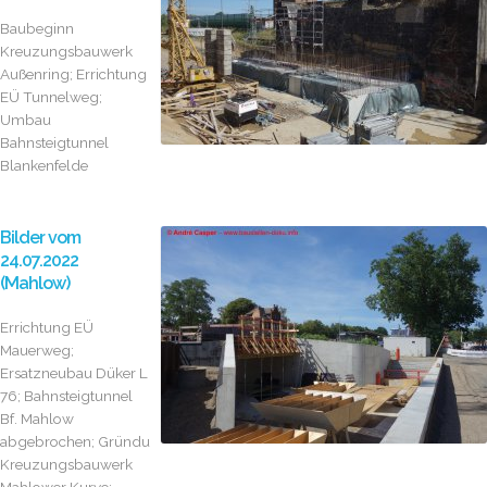
Baubeginn
Kreuzungsbauwerk
Außenring; Errichtung
EÜ Tunnelweg;
Umbau
Bahnsteigtunnel
Blankenfelde
Bilder vom
24.07.2022
(Mahlow)
Errichtung EÜ
Mauerweg;
Ersatzneubau Düker L
76; Bahnsteigtunnel
Bf. Mahlow
abgebrochen; Gründungsarbeiten
Kreuzungsbauwerk