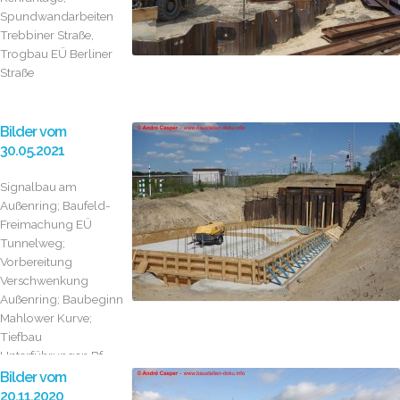
Spundwandarbeiten
Trebbiner Straße,
Trogbau EÜ Berliner
Straße
Bilder vom
30.05.2021
Signalbau am
Außenring; Baufeld-
Freimachung EÜ
Tunnelweg;
Vorbereitung
Verschwenkung
Außenring; Baubeginn
Mahlower Kurve;
Tiefbau
Unterführungen Bf.
Mahlow, EÜ Berliner...
Bilder vom
20.11.2020