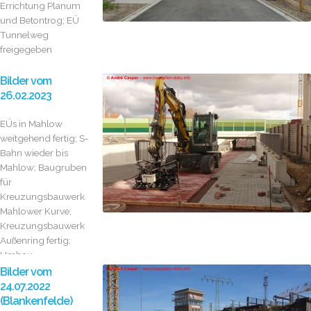
Errichtung Planum
und Betontrog; EÜ
Tunnelweg
freigegeben
Bilder vom
26.02.2023
EÜs in Mahlow
weitgehend fertig; S-
Bahn wieder bis
Mahlow; Baugruben
für
Kreuzungsbauwerk
Mahlower Kurve;
Kreuzungsbauwerk
Außenring fertig;
Umbau
Bahnsteigtunnel
Bilder vom
Blankenfelde
24.07.2022
(Blankenfelde)