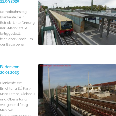
22.09.2025
Kombibahnsteig
Blankenfelde in
Betrieb; Unterführung
Karl-Marx-Straße
fertiggestellt;
feierlicher Abschluss
der Bauarbeiten
Bilder vom
20.01.2025
Blankenfelde:
Errichtung EÜ Karl-
Marx-Straße, Gleisbau
und Oberleitung
weitgehend fertig;
Mahlow:
Kreuzungsbauwerk