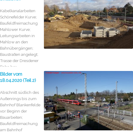
Kabelkanalarbeiten
Schönefelder Kurve;
Baufeldfreimachung
Mahlower Kurve;
Leitungsarbeiten in
Mahlow an den
Bahnübergängen;
Baustraßen angelegt;
Trasse der Dresdener
Bahn ber...
Bilder vom
18.04.2020 (Teil 2)
Abschnitt südlich des
Außenrings bis zum
Bahnhof Blankenfelde
vor Beginn der
Bauarbeiten;
Baufeldfreimachung
am Bahnhof