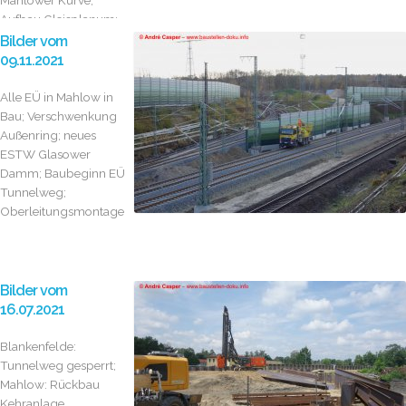
Mahlower Kurve;
Aufbau Gleisplanum;
erste...
Bilder vom
09.11.2021
Alle EÜ in Mahlow in
Bau; Verschwenkung
Außenring; neues
ESTW Glasower
Damm; Baubeginn EÜ
Tunnelweg;
Oberleitungsmontage
Bilder vom
16.07.2021
Blankenfelde:
Tunnelweg gesperrt;
Mahlow: Rückbau
Kehranlage,