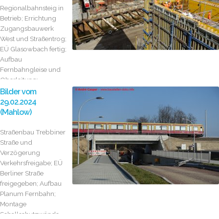
Regionalbahnsteig in
Betrieb; Errichtung
Zugangsbauwerk
West und Straßentrog;
EÜ Glasowbach fertig;
Aufbau
Fernbahngleise und
Oberleitung;
Herstellung Planum
Bilder vom
Mahlower...
29.02.2024
(Mahlow)
Straßenbau Trebbiner
Straße und
Verzögerung
Verkehrsfreigabe; EÜ
Berliner Straße
freigegeben; Aufbau
Planum Fernbahn;
Montage
Schallschutzwände