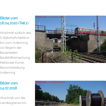
Bilder vom
18.04.2020 (Teil 1)
Abschnitt südlich des
S-Bahnhofs Mahlow
bis zum Außenring
vor Beginn der
Bauarbeiten;
Baufeldfreimachung
Mahlower Kurve;
Bauvorbereitung
Außenring
Bilder vom
14.07.2018
Abschnitt von der
Landesgrenze bis