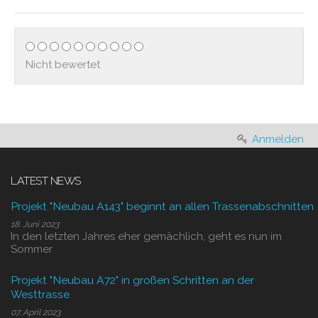
Nicht bewertet
Anmelden
LATEST NEWS
Projekt "Neubau A143" beginnt an allen Trassenabschnitten
18. Juni 2023
In den letzten Jahres eher gemächlich, geht es nun im
Sommer
Projekt "Neubau A72" in großen Schritten an der
Westtrasse
07. April 2023