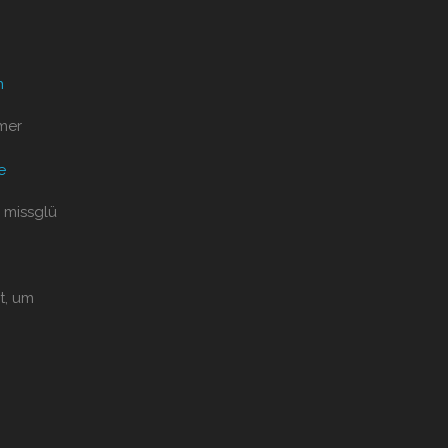
n
mer
e
 missglü
t, um