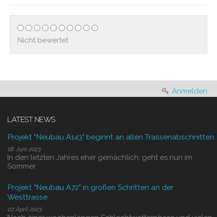
Nicht bewertet
Anmelden
LATEST NEWS
Projekt "Neubau A143" beginnt an allen Trassenabschnitten
18. Juni 2023
In den letzten Jahres eher gemächlich, geht es nun im
Sommer
Projekt "Neubau A72" in großen Schritten an der
Westtrasse
07. April 2023