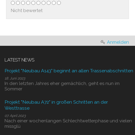
Nicht bewertet
Anmelden
LATEST NEWS
Projekt "Neubau A143" beginnt an allen Trassenabschnitten
18. Juni 2023
In den letzten Jahres eher gemächlich, geht es nun im
Sommer
Projekt "Neubau A72" in großen Schritten an der
Westtrasse
07. April 2023
Nach einer wochenlangen Schlechtwetterphase und vielen
missglü