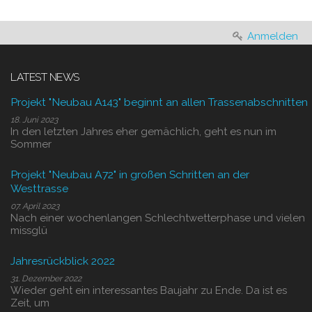
Anmelden
LATEST NEWS
Projekt "Neubau A143" beginnt an allen Trassenabschnitten
18. Juni 2023
In den letzten Jahres eher gemächlich, geht es nun im
Sommer
Projekt "Neubau A72" in großen Schritten an der
Westtrasse
07. April 2023
Nach einer wochenlangen Schlechtwetterphase und vielen
missglü
Jahresrückblick 2022
31. Dezember 2022
Wieder geht ein interessantes Baujahr zu Ende. Da ist es
Zeit, um