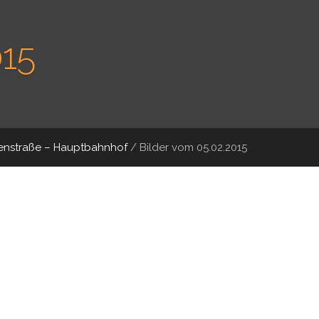
015
idenstraße – Hauptbahnhof
/
Bilder vom 05.02.2015