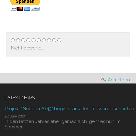
Nicht bewertet
Anmelden
LATEST NEWS
Projekt "Neubau A143" beginnt an allen Trassenabschnitten
18. Juni 2023
In den letzten Jahres eher gemächlich, geht es nun im
Sommer