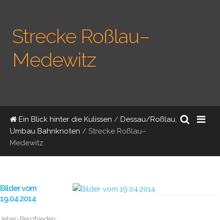
Strecke Roßlau–
Medewitz
Ein Blick hinter die Kulissen
/
Dessau/Roßlau,
Umbau Bahnknoten
/
Strecke Roßlau–
Medewitz
Bilder vom
19.04.2014
Jeber-Bergfrieden: