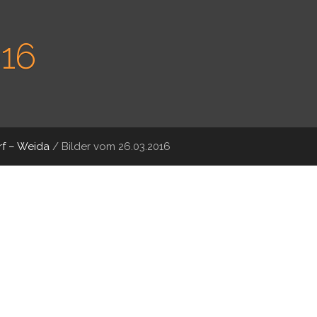
016
f – Weida
/
Bilder vom 26.03.2016