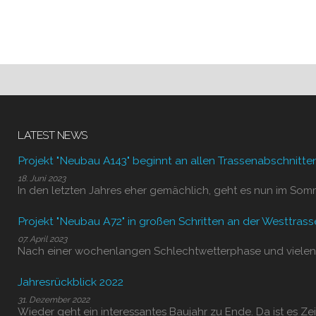
LATEST NEWS
Projekt "Neubau A143" beginnt an allen Trassenabschnitte
18. Juni 2023
In den letzten Jahres eher gemächlich, geht es nun im Som
Projekt "Neubau A72" in großen Schritten an der Westtrass
07. April 2023
Nach einer wochenlangen Schlechtwetterphase und vielen
Jahresrückblick 2022
31. Dezember 2022
Wieder geht ein interessantes Baujahr zu Ende. Da ist es Zei