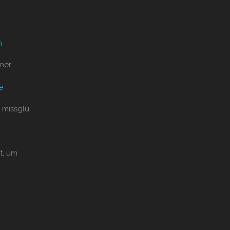
n
mer
e
 missglü
t, um