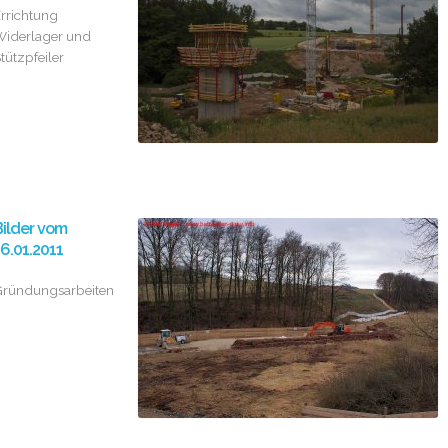
rrichtung
iderlager und
tützpfeiler
ilder vom
6.01.2011
ründungsarbeiten