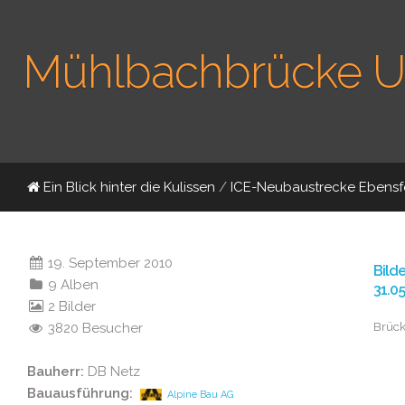
Mühlbachbrücke Un
Ein Blick hinter die Kulissen
/
ICE-Neubaustrecke Ebensfe
19. September 2010
Bild
9 Alben
31.0
2 Bilder
Brücke
3820 Besucher
Bauherr:
DB Netz
Bauausführung:
Alpine Bau AG