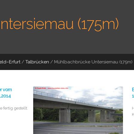
tersiemau (175m)
ld–Erfurt
/
Talbrücken
/
Mühlbachbrücke Untersiemau (175m)
er vom
B
5.2014
1
 fertig gestellt
H