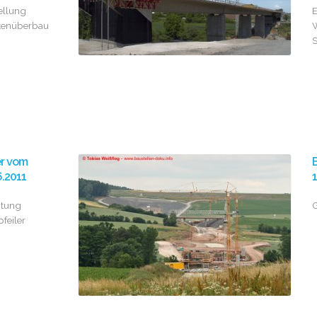
ellung
E
kenüberbau
W
S
er vom
B
6.2011
1
htung
G
pfeiler