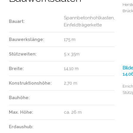
Herst
Brüc
Spannbetonhohlkasten,
Bauart:
Einfeldträgerkette
Bauwerkslänge:
175 m
Stützweiten:
5 x 35m
Bild
Breite:
14,10 m
14.0
Konstruktionshöhe:
2,70 m
Erric
Stütz
Bauhöhe:
Max. Höhe:
ca. 26 m
Erdaushub: