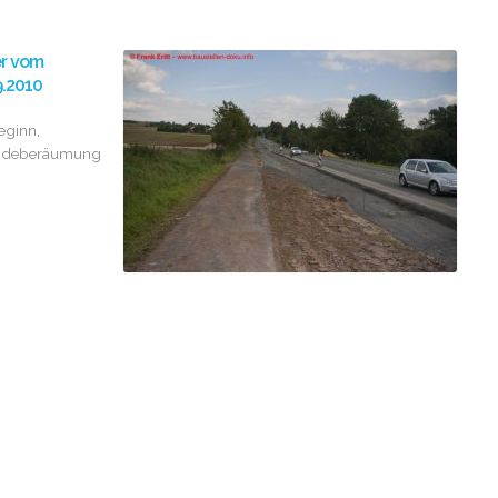
er vom
9.2010
eginn,
ndeberäumung