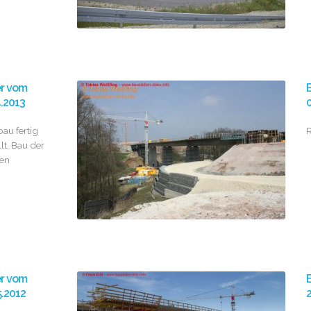
er vom
B
4.2013
0
au fertig
R
llt, Bau der
en
er vom
B
5.2012
2