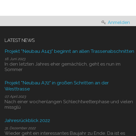
Anmelden
LATEST NEWS
Projekt "Neubau A143" beginnt an allen Trassenabschnitten
18. Juni 2023
In den letzten Jahres eher gemächlich, geht es nun im
Sommer
Projekt "Neubau A72" in großen Schritten an der
Westtrasse
07. April 2023
Nach einer wochenlangen Schlechtwetterphase und vielen
missglü
Jahresrückblick 2022
31. Dezember 2022
Wieder geht ein interessantes Baujahr zu Ende. Da ist es