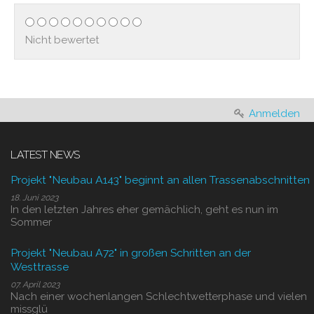
Nicht bewertet
Anmelden
LATEST NEWS
Projekt "Neubau A143" beginnt an allen Trassenabschnitten
18. Juni 2023
In den letzten Jahres eher gemächlich, geht es nun im
Sommer
Projekt "Neubau A72" in großen Schritten an der
Westtrasse
07. April 2023
Nach einer wochenlangen Schlechtwetterphase und vielen
missglü