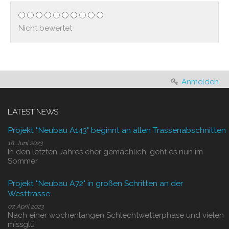
Nicht bewertet
Anmelden
LATEST NEWS
Projekt "Neubau A143" beginnt an allen Trassenabschnitten
18. Juni 2023
In den letzten Jahres eher gemächlich, geht es nun im
Sommer
Projekt "Neubau A72" in großen Schritten an der
Westtrasse
07. April 2023
Nach einer wochenlangen Schlechtwetterphase und vielen
missglü