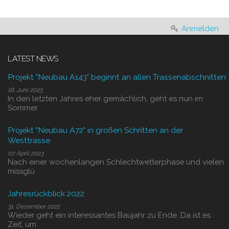
Anmelden
LATEST NEWS
Projekt "Neubau A143" beginnt an allen Trassenabschnitten
18. Juni 2023
In den letzten Jahres eher gemächlich, geht es nun im
Sommer
Projekt "Neubau A72" in großen Schritten an der
Westtrasse
07. April 2023
Nach einer wochenlangen Schlechtwetterphase und vielen
missglü
Jahresrückblick 2022
31. Dezember 2022
Wieder geht ein interessantes Baujahr zu Ende. Da ist es
Zeit, um