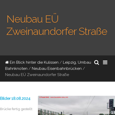
Neubau EÜ
Zweinaundorfer Straße
Ein Blick hinter die Kulissen
/
Leipzig, Umbau
Bahnknoten
/
Neubau Eisenbahnbrücken
/
Neubau EÜ Zweinaundorfer Straße
Bilder 18.08.2024
Brücke fertig gestellt