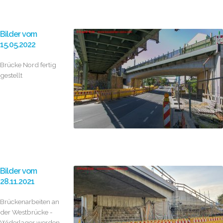
Bilder vom
15.05.2022
Brücke Nord fertig
gestellt
Bilder vom
28.11.2021
Brückenarbeiten an
der Westbrücke -
Widerlager werden