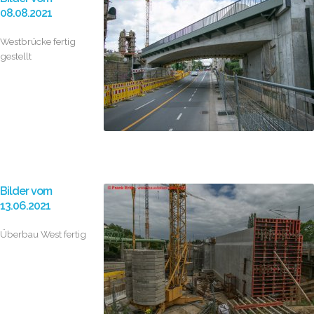
08.08.2021
Westbrücke fertig
gestellt
Bilder vom
13.06.2021
Überbau West fertig