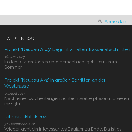
Anmelden
LATEST NEWS
Projekt "Neubau A143" beginnt an allen Trassenabschnitten
18. Juni 2023
In den letzten Jahres eher gemächlich, geht es nun im
Sommer
Projekt "Neubau A72" in großen Schritten an der
Westtrasse
07. April 2023
Nach einer wochenlangen Schlechtwetterphase und vielen
missglü
Jahresrückblick 2022
31. Dezember 2022
Wieder geht ein interessantes Baujahr zu Ende. Da ist es