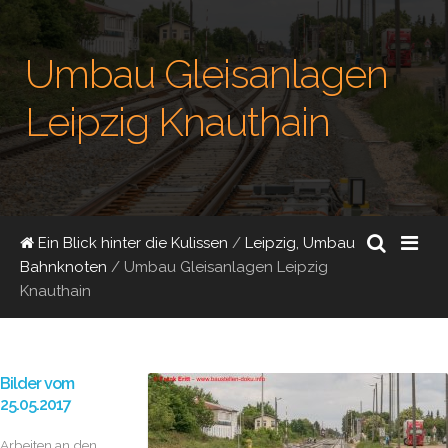
Umbau Gleisanlagen
Leipzig Knauthain
Ein Blick hinter die Kulissen
/
Leipzig, Umbau
Bahnknoten
/
Umbau Gleisanlagen Leipzig
Knauthain
Bilder vom
25.05.2017
Arbeiten an den