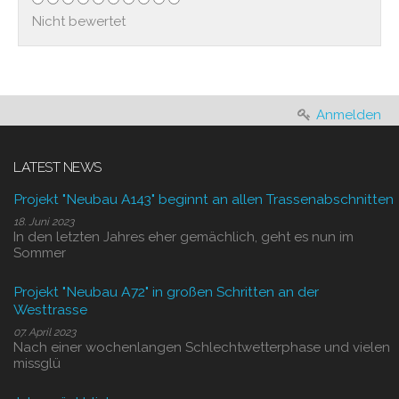
Nicht bewertet
Anmelden
LATEST NEWS
Projekt "Neubau A143" beginnt an allen Trassenabschnitten
18. Juni 2023
In den letzten Jahres eher gemächlich, geht es nun im
Sommer
Projekt "Neubau A72" in großen Schritten an der
Westtrasse
07. April 2023
Nach einer wochenlangen Schlechtwetterphase und vielen
missglü