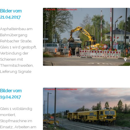
Bilder vom
21.04.2017
Asphalteinbau am
Bahnübergang
Rehbacher Straße,
Gleis 1 wird gestopft,
Verbindung der
Schienen mit
Thermitschweißen,
Lieferung Signale
Bilder vom
19.04.2017
Gleis 1 vollständig
montiert,
Stopfmaschine im
Einsatz, Arbeiten am