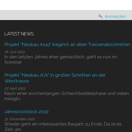
Anmelden
LATEST NEWS
Projekt "Neubau A143" beginnt an allen Trassenabschnitten
18. Juni 2023
In den letzten Jahres eher gemächlich, geht es nun im
Sommer
Projekt "Neubau A72" in großen Schritten an der
Westtrasse
07. April 2023
Nach einer wochenlangen Schlechtwetterphase und vielen
missglü
Jahresrückblick 2022
31. Dezember 2022
Wieder geht ein interessantes Baujahr zu Ende. Da ist es
Zeit, um