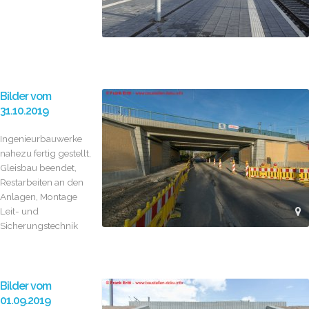
Bilder vom
31.10.2019
Ingenieurbauwerke
nahezu fertig gestellt,
Gleisbau beendet,
Restarbeiten an den
Anlagen, Montage
Leit- und
Sicherungstechnik
Bilder vom
01.09.2019