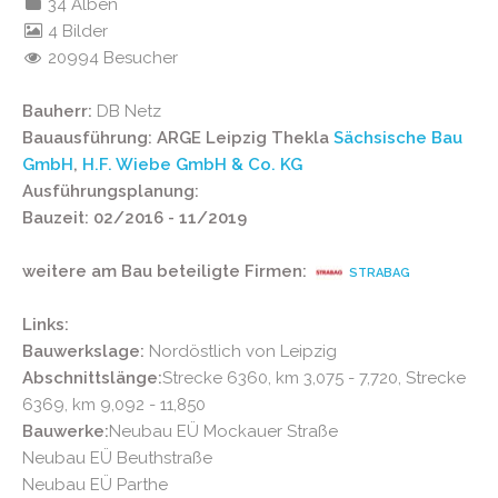
34 Alben
4 Bilder
20994 Besucher
Bauherr:
DB Netz
Bauausführung: ARGE Leipzig Thekla
Sächsische Bau
GmbH
,
H.F. Wiebe GmbH & Co. KG
Ausführungsplanung:
Bauzeit: 02/2016 - 11/2019
weitere am Bau beteiligte Firmen:
STRABAG
Links:
Bauwerkslage:
Nordöstlich von Leipzig
Abschnittslänge:
Strecke 6360, km 3,075 - 7,720, Strecke
6369, km 9,092 - 11,850
Bauwerke:
Neubau EÜ Mockauer Straße
Neubau EÜ Beuthstraße
Neubau EÜ Parthe