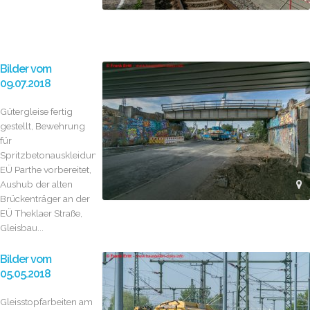
Bilder vom
09.07.2018
Gütergleise fertig
gestellt, Bewehrung
für
Spritzbetonauskleidung
EÜ Parthe vorbereitet,
Aushub der alten
Brückenträger an der
EÜ Theklaer Straße,
Gleisbau...
Bilder vom
05.05.2018
Gleisstopfarbeiten am