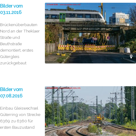
Bilder vom
03.11.2016
Brückenüberbauten
Nord an der Theklaer
Straße und
Beuthstraße
demontiert, erstes
Gütergleis
zurückgebaut
Bilder vom
07.08.2016
Einbau Gleiswechsel
Güterring von Strecke
6369 zu 6360 für
ersten Bauzustand