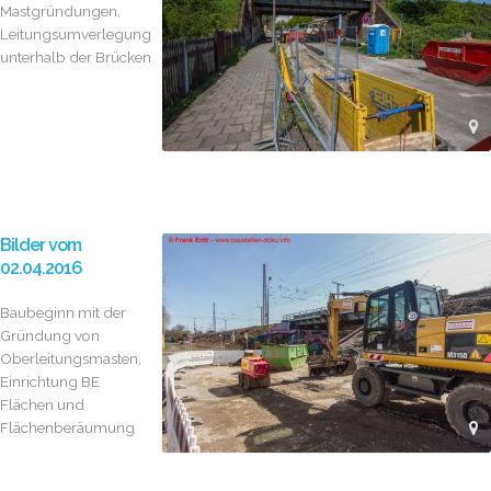
Mastgründungen,
Leitungsumverlegung
unterhalb der Brücken
Bilder vom
02.04.2016
Baubeginn mit der
Gründung von
Oberleitungsmasten,
Einrichtung BE
Flächen und
Flächenberäumung