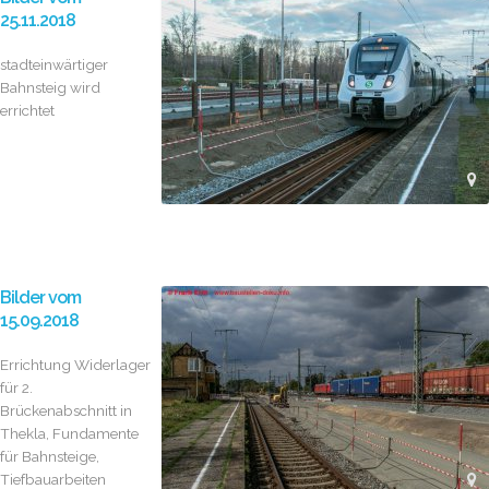
25.11.2018
stadteinwärtiger
Bahnsteig wird
errichtet
Bilder vom
15.09.2018
Errichtung Widerlager
für 2.
Brückenabschnitt in
Thekla, Fundamente
für Bahnsteige,
Tiefbauarbeiten