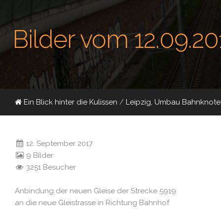
Bilder vom 12.09.20
Ein Blick hinter die Kulissen
/
Leipzig, Umbau Bahnknote
12. September 2017
9 Bilder
3251 Besucher
Anbindung der neuen Gleise der Strecke 5919
an die neue Gleistrasse in Richtung Bahnhof