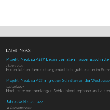
LATEST NEWS
Projekt "Neubau A143" beginnt an allen Trassenabschnitte
18. Juni 2023
In den letzten Jahres eher gemächlich, geht es nun im Som
Projekt "Neubau A72" in großen Schritten an der Westtrass
07. April 2023
Nach einer wochenlangen Schlechtwetterphase und vielen
Jahresrückblick 2022
31. Dezember 2022