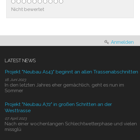
Nicht bewertet
Anmelden
LATEST NEWS
Projekt "Neubau A143" beginnt an allen Trassenabschnitten
18. Juni 2023
In den letzten Jahres eher gemächlich, geht es nun im
Sommer
Projekt "Neubau A72" in großen Schritten an der
Westtrasse
07. April 2023
Nach einer wochenlangen Schlechtwetterphase und vielen
missglü