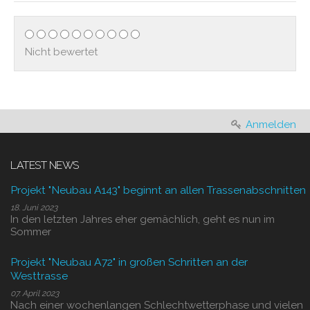
Nicht bewertet
Anmelden
LATEST NEWS
Projekt "Neubau A143" beginnt an allen Trassenabschnitten
18. Juni 2023
In den letzten Jahres eher gemächlich, geht es nun im
Sommer
Projekt "Neubau A72" in großen Schritten an der
Westtrasse
07. April 2023
Nach einer wochenlangen Schlechtwetterphase und vielen