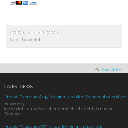
Nicht bewertet
Anmelden
LATEST NEWS
Projekt "Neubau A143" beginnt an allen Trassenabschnitten
18. Juni 2023
In den letzten Jahres eher gemächlich, geht es nun im
Sommer
Projekt "Neubau A72" in großen Schritten an der