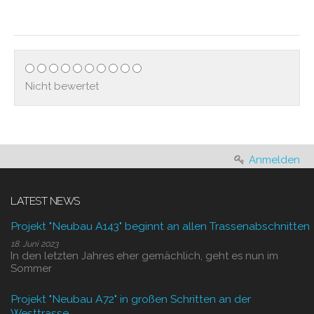
Nicht bewertet
Anmelden
LATEST NEWS
Projekt "Neubau A143" beginnt an allen Trassenabschnitten
18. Juni 2023
In den letzten Jahres eher gemächlich, geht es nun im
Sommer
Projekt "Neubau A72" in großen Schritten an der
Westtrasse