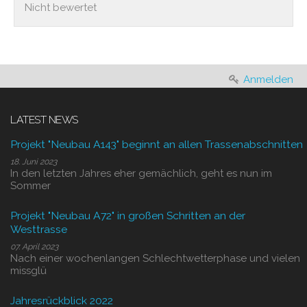
Nicht bewertet
Anmelden
LATEST NEWS
Projekt "Neubau A143" beginnt an allen Trassenabschnitten
18. Juni 2023
In den letzten Jahres eher gemächlich, geht es nun im
Sommer
Projekt "Neubau A72" in großen Schritten an der
Westtrasse
07. April 2023
Nach einer wochenlangen Schlechtwetterphase und vielen
missglü
Jahresrückblick 2022